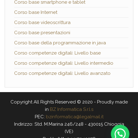
Corso base smartphone e tablet
Corso base Internet
Corso base videoscrittura
Corso base presentazioni
Corso base della programmazione in java
Corso competenze digitali: Livello base
Corso competenze digitali: Livello intermedio
Corso competenze digitali: Livello avanzato
Copyright All Rights Reserved © 2020 - Proudly made
in
BZ Informatica S.r.l.s
PEC:
bzinformatica@legalmail.it
Indirizzo: Std. M.Marina 246/248 - 430015 Chioggia
(VE)