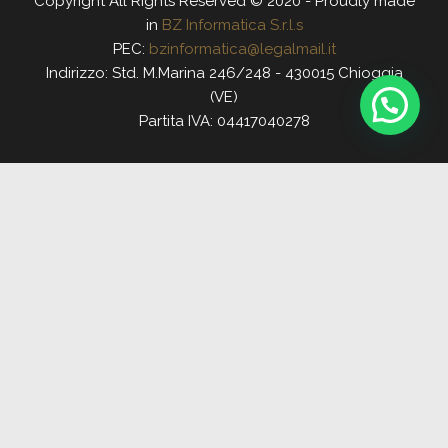
Copyright All Rights Reserved © 2020 - Proudly made
in
BZ Informatica S.r.l.s
PEC:
bzinformatica@legalmail.it
Indirizzo: Std. M.Marina 246/248 - 430015 Chioggia
(VE)
Partita IVA: 04417040278