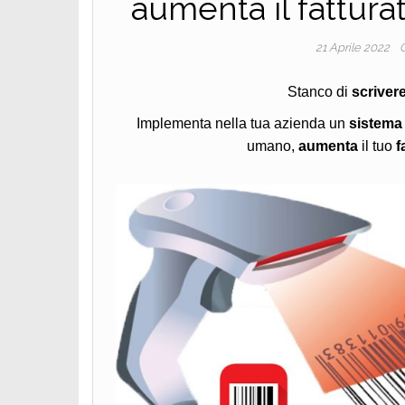
aumenta il fatturat
21 Aprile 2022
Stanco di
scriver
Implementa nella tua azienda un
sistema 
umano,
aumenta
il tuo
f