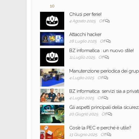
Chiusi per ferie!
4 Agosto 2025
Off
Attacchi hacker
28 Luglio 2025
Off
BZ informatica : un nuovo stile!
11 Luglio 2025
Off
Manutenzione periodica dei grupp
4 Luglio 2025
Off
BZ informatica: servizi sia a priva
4 Luglio 2025
Off
Gli aspetti principali della sicure
20 Giugno 2025
Off
Cos’è la PEC e perché è utile?
13 Giugno 2025
Off