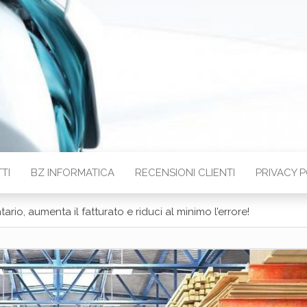
CA SICURA
 La Rete è dalla nostra parte
TI
BZ INFORMATICA
RECENSIONI CLIENTI
PRIVACY P
ntario, aumenta il fatturato e riduci al minimo l’errore!