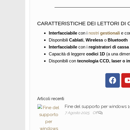
CARATTERISTICHE DEI LETTORI DI
Interfacciabile
con i
nostri
gestionali
e con
Disponibili
Cablati
,
Wireless
o
Bluetooth
Interfacciabile
con i
registratori di cassa
Capacità di leggere
codici
1D
(a una dime
Disponibili con
tecnologia CCD, laser o i
Articoli recenti
Fine del supporto per windows 
7 Agosto 2025
Off